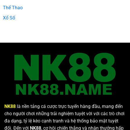
Tùy theo từng sản phẩm như thể thao, casino hay slots, hệ
thống sẽ thưởng theo các tiêu chí như tổng số vé cược hợp
Thể Thao
lệ hoặc tổng doanh thu quay về. Đây được xem là bước
Xổ Số
tăng tốc sớm, giúp hội viên mới bắt nhịp nhanh và tạo chu
kỳ vốn ổn định.
Hệ thống Khuyến mãi NK88 dành cho thành viên
đang hoạt động
Khuyến mãi NK88
dành cho hội viên đang hoạt động được
xây dựng theo nguyên lý duy trì vòng cược bền vững. Ba
dạng ưu đãi dưới đây hỗ trợ trực tiếp cho mô hình đó.
Hoàn trả theo sản phẩm tạo độ bền trong dòng vốn
Chính sách
khuyến mãi NK88
hoàn trả được phân chia
theo từng dịch vụ như thể thao, casino, bắn cá và lô đề. Tỷ
NK88
là nền tảng cá cược trực tuyến hàng đầu, mang đến
lệ hoàn trả dựa trên tổng doanh thu vé cược trong ngày,
cho người chơi những trải nghiệm tuyệt vời với các trò chơi
đảm bảo hội viên dù có thua vẫn giữ được phần vốn hồi
đa dạng, tỷ lệ kèo cạnh tranh và hệ thống bảo mật tuyệt
phục.
đối. Đến với
NK88
, cơ hội chiến thắng và nhận thưởng hấp