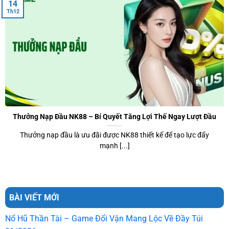
14
mẫu cố định, mà thay đổi theo từng thời kỳ nhằm phù hợp
Th12
mức thị trường và sức cạnh tranh của các nhà cái khác.
Khi sử dụng đúng cách, gói này giúp hội viên nắm ưu thế
ngay từ lần vào kèo đầu tiên, giảm rủi ro cháy vốn sớm và
tăng khả năng duy trì chuỗi cược dài hạn.
Ưu đãi định danh tài khoản
Một phần quan trọng trong
khuyến mãi NK88
là quà
thưởng khi hoàn tất xác minh danh tính. Động thái này
Thưởng Nạp Đầu NK88 – Bí Quyết Tăng Lợi Thế Ngay Lượt Đầu
không chỉ tạo khởi đầu thuận lợi mà còn nâng tiêu chuẩn
Thưởng nạp đầu là ưu đãi được NK88 thiết kế để tạo lực đẩy
an toàn cho toàn bộ hệ thống giao dịch sau này.
mạnh [...]
Khi tài khoản được định danh, các lệnh rút nạp thực hiện
nhanh hơn, giảm tối đa lỗi kỹ thuật và hạn chế sự cố từ
bên ngoài tác động vào tài khoản. Gói thưởng xác minh
BÀI VIẾT MỚI
tưởng nhỏ nhưng lại đóng vai trò hỗ trợ dài hạn.
Nổ Hũ Thần Tài – Game Đổi Vận Mang Lộc Về Đầy Túi