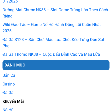
01/2026
Đường Mạt Chược NK88 – Slot Game Trúng Lớn Theo Cách
Riêng
Wild Đạo Tặc – Game Nổ Hũ Hành Động Lôi Cuốn Nhất
2025
Đá Gà S128 – Sân Chơi Máu Lửa Chốt Kèo Từng Đòn Sát
Phạt
Chính sách khuyến mãi NK88 dành cho tân binh
Đá Gà Thomo NK88 – Cuộc Đấu Đỉnh Cao Và Máu Lửa
DANH MỤC
Gói chào mừng theo mức hoạt động ban đầu của tài
khoản
Bắn Cá
Một dạng
khuyến mãi NK88
được nhiều người quan tâm là
Casino
phần quà dành cho những tài khoản có tần suất đặt cược
Đá Gà
cao. Gói này hướng đến việc thúc đẩy hoạt động, tạo nhịp
cược đều đặn và tối ưu dòng tiền.
Khuyến Mãi
Nổ Hũ