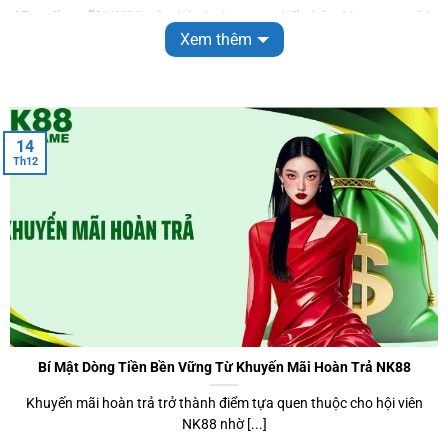
Khuyến mãi
NK88
vận hành theo cơ chế phân lớp, trong đó
Xem thêm
mỗi dạng ưu đãi giữ một vai trò riêng trong việc ổn định
vốn. Nó giúp tăng tỷ lệ duy trì và tạo điểm nhấn trong chiến
lược cược. Hệ thống không chỉ phân phối quà thưởng theo
mốc nạp mà còn theo hiệu suất hoạt động, tạo ra sự linh
hoạt giúp hội viên tiếp cận nhiều loại lợi ích hơn.
14
Th12
Bí Mật Dòng Tiền Bền Vững Từ Khuyến Mãi Hoàn Trả NK88
Giá trị chương trình khuyến mãi NK88 mang lại
Khuyến mãi hoàn trả trở thành điểm tựa quen thuộc cho hội viên
NK88 nhờ [...]