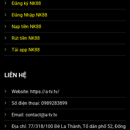
Đăng ký NK88
Đăng Nhập NK88
Nạp tiền NK88
Rút tiền NK88
Tải app NK88
Các gói khuyến mãi NK88 cho hội viên lâu năm
LIÊN HỆ
Quỹ thưởng tuần cho tài khoản tương tác ổn định
Website: https://a-tv.tv/
Khuyến mãi NK88
dành quỹ thưởng tuần cho những tài
Số điện thoại: 0989283899
khoản có số lượng vé cược hợp lệ trong bảy ngày liên tiếp.
Mô hình thưởng này ưu tiên sự ổn định, không yêu cầu
Email:
contact@a-tv.tv
doanh thu lớn nhưng đòi hỏi sự đều đặn.
Địa chỉ: 77/318/100 Đê La Thành, Tổ dân phố 52, Đống