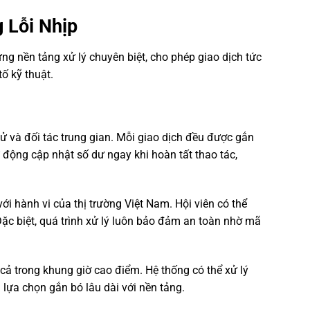
 Lỗi Nhịp
ựng nền tảng xử lý chuyên biệt, cho phép giao dịch tức
ố kỹ thuật.
tử và đối tác trung gian. Mỗi giao dịch đều được gắn
 động cập nhật số dư ngay khi hoàn tất thao tác,
i hành vi của thị trường Việt Nam. Hội viên có thể
ặc biệt, quá trình xử lý luôn bảo đảm an toàn nhờ mã
cả trong khung giờ cao điểm. Hệ thống có thể xử lý
 lựa chọn gắn bó lâu dài với nền tảng.