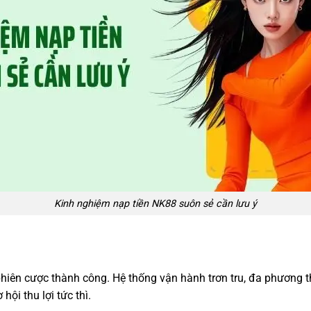
Kinh nghiệm nạp tiền NK88 suôn sẻ cần lưu ý
ên cược thành công. Hệ thống vận hành trơn tru, đa phương thứ
ội thu lợi tức thì.