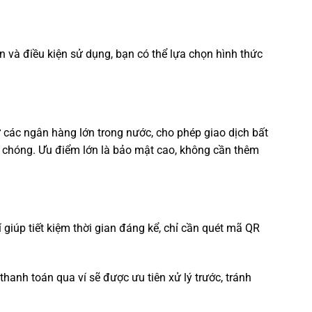
n và điều kiện sử dụng, bạn có thể lựa chọn hình thức
ừ các ngân hàng lớn trong nước, cho phép giao dịch bất
h chóng. Ưu điểm lớn là bảo mật cao, không cần thêm
 giúp tiết kiệm thời gian đáng kể, chỉ cần quét mã QR
hanh toán qua ví sẽ được ưu tiên xử lý trước, tránh