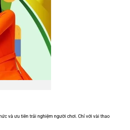
c và ưu tiên trải nghiệm người chơi. Chỉ với vài thao