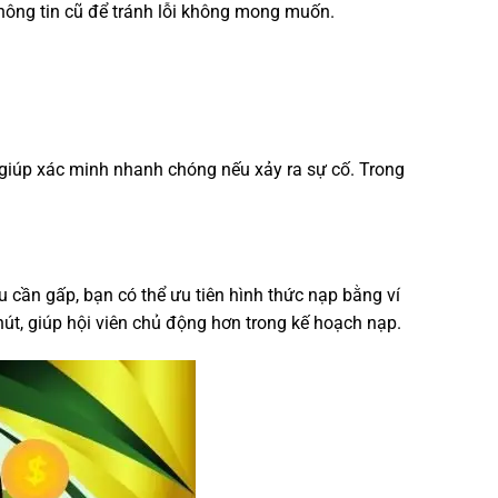
thông tin cũ để tránh lỗi không mong muốn.
 giúp xác minh nhanh chóng nếu xảy ra sự cố. Trong
 cần gấp, bạn có thể ưu tiên hình thức nạp bằng ví
phút, giúp hội viên chủ động hơn trong kế hoạch nạp.