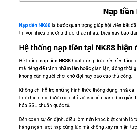
Nạp tiền
Nạp tiền NK88
là bước quan trọng giúp hội viên bắt đầ
thì với nhiều phương thức khác nhau. Điều này bảo đả
Hệ thống nạp tiền tại NK88 hiện 
Hệ thống
nạp tiền NK88
hoạt động dựa trên nền tảng đi
mã riêng để tránh nhầm lẫn hoặc gian lận, đồng thời g
không cần người chơi chờ đợi hay báo cáo thủ công.
Không chỉ hỗ trợ những hình thức thông dụng, nhà cái
thực hiện mọi bước nạp chỉ với vài cú chạm đơn giản 
hóa SSL chuẩn quốc tế.
Bên cạnh sự ổn định, điều làm nên khác biệt chính là 
hàng ngàn lượt nạp cùng lúc mà không xảy ra hiện tượn