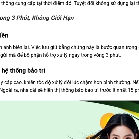
 thống cung cấp tại thời điểm đó. Tuyệt đối không sử dụng lại 
ng 3 Phút, Không Giới Hạn
iền
ảnh biên lai. Việc lưu giữ bằng chứng này là bước quan trọng
gửi mã để bộ phận hỗ trợ xử lý ngay trong vòng 3 phút.
hệ thống bảo trì
cập cao, khiến tốc độ xử lý đôi lúc chậm hơn bình thường. Nếu
oài ra, nhà cái sẽ hiển thị thông báo bảo trì trước ít nhất 15 