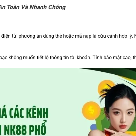
An Toàn Và Nhanh Chóng
í điện tử, phương án dùng thẻ hoặc mã nạp là cứu cánh hợp lý.
c không muốn tiết lộ thông tin tài khoản. Tính bảo mật cao, th