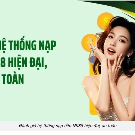
Đánh giá hệ thống nạp tiền NK88 hiện đại, an toàn