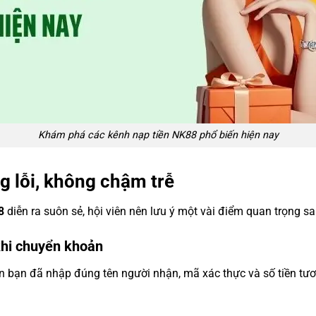
Khám phá các kênh nạp tiền NK88 phổ biến hiện nay
 lỗi, không chậm trễ
8
diễn ra suôn sẻ, hội viên nên lưu ý một vài điểm quan trọng s
 khi chuyển khoản
ắn bạn đã nhập đúng tên người nhận, mã xác thực và số tiền tư