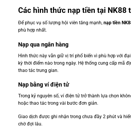
Các hình thức nạp tiền tại NK88 t
Để phục vụ số lượng hội viên tăng mạnh,
nạp tiền NK8
phù hợp nhất.
Nạp qua ngân hàng
Hình thức này vẫn giữ vị trí phổ biến vì phù hợp với 
kỳ thời điểm nào trong ngày. Hệ thống cung cấp mã đị
thao tác trung gian.
Nạp bằng ví điện tử
Trong kỷ nguyên số, ví điện tử trở thành lựa chọn không
hoặc thao tác trong vài bước đơn giản.
Giao dịch được ghi nhận trong chưa đầy 2 phút và hiếm
chờ đợi lâu.