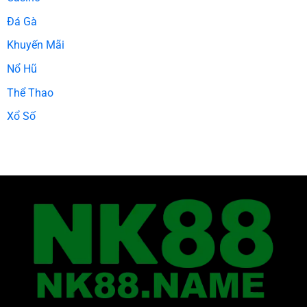
Đá Gà
Khuyến Mãi
Nổ Hũ
Thể Thao
Xổ Số