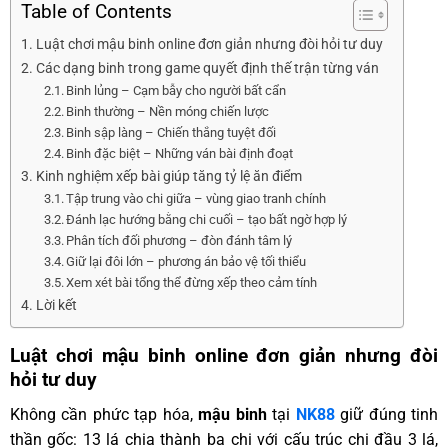
Table of Contents
Luật chơi mậu binh online đơn giản nhưng đòi hỏi tư duy
Các dạng binh trong game quyết định thế trận từng ván
Binh lủng – Cạm bẫy cho người bất cẩn
Binh thường – Nền móng chiến lược
Binh sập làng – Chiến thắng tuyệt đối
Binh đặc biệt – Những ván bài định đoạt
Kinh nghiệm xếp bài giúp tăng tỷ lệ ăn điểm
Tập trung vào chi giữa – vùng giao tranh chính
Đánh lạc hướng bằng chi cuối – tạo bất ngờ hợp lý
Phân tích đối phương – đòn đánh tâm lý
Giữ lại đôi lớn – phương án bảo vệ tối thiểu
Xem xét bài tổng thể đừng xếp theo cảm tính
Lời kết
Luật chơi mậu binh online đơn giản nhưng đòi
hỏi tư duy
Không cần phức tạp hóa,
mậu binh
tại
NK88
giữ đúng tinh
thần gốc: 13 lá chia thành ba chi với cấu trúc chi đầu 3 lá,