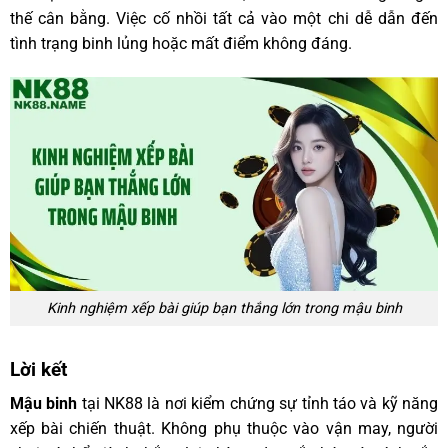
thế cân bằng. Việc cố nhồi tất cả vào một chi dễ dẫn đến
tình trạng binh lủng hoặc mất điểm không đáng.
Kinh nghiệm xếp bài giúp bạn thắng lớn trong mậu binh
Lời kết
Mậu binh
tại NK88 là nơi kiểm chứng sự tỉnh táo và kỹ năng
xếp bài chiến thuật. Không phụ thuộc vào vận may, người