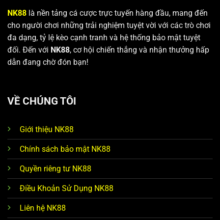
NK88
là nền tảng cá cược trực tuyến hàng đầu, mang đến
cho người chơi những trải nghiệm tuyệt vời với các trò chơi
đa dạng, tỷ lệ kèo cạnh tranh và hệ thống bảo mật tuyệt
đối. Đến với
NK88
, cơ hội chiến thắng và nhận thưởng hấp
dẫn đang chờ đón bạn!
VỀ CHÚNG TÔI
Giới thiệu NK88
Chính sách bảo mật NK88
Quyền riêng tư NK88
Điều Khoản Sử Dụng NK88
Liên hệ NK88