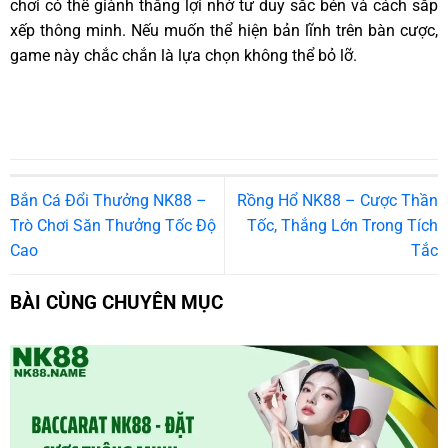
chơi có thể giành thắng lợi nhờ tư duy sắc bén và cách sắp
xếp thông minh. Nếu muốn thể hiện bản lĩnh trên bàn cược,
game này chắc chắn là lựa chọn không thể bỏ lỡ.
Bắn Cá Đổi Thưởng NK88 –
Rồng Hổ NK88 – Cược Thần
Trò Chơi Săn Thưởng Tốc Độ
Tốc, Thắng Lớn Trong Tích
Cao
Tắc
BÀI CÙNG CHUYÊN MỤC