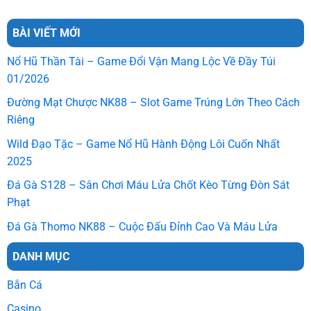
BÀI VIẾT MỚI
Nổ Hũ Thần Tài – Game Đổi Vận Mang Lộc Về Đầy Túi
01/2026
Đường Mạt Chược NK88 – Slot Game Trúng Lớn Theo Cách
Riêng
Wild Đạo Tặc – Game Nổ Hũ Hành Động Lôi Cuốn Nhất
2025
Đá Gà S128 – Sân Chơi Máu Lửa Chốt Kèo Từng Đòn Sát
Phạt
Đá Gà Thomo NK88 – Cuộc Đấu Đỉnh Cao Và Máu Lửa
DANH MỤC
Bắn Cá
Casino